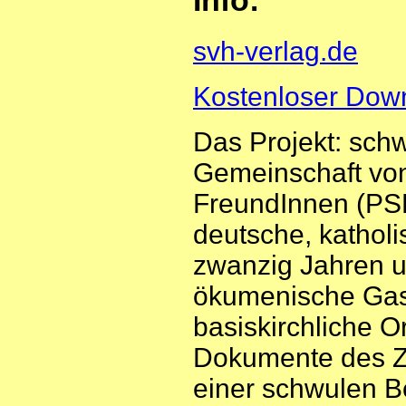
svh-verlag.de
Kostenloser Dow
Das Projekt: schwu
Gemeinschaft von
FreundInnen (PSK)
deutsche, katholi
zwanzig Jahren un
ökumenische Gast
basiskirchliche O
Dokumente des Zw
einer schwulen B