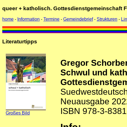
queer + katholisch. Gottesdienstgemeinschaft 
home
-
Information
-
Termine
-
Gemeindebrief
-
Strukturen
-
Li
Literaturtipps
Gregor Schorber
Schwul und katho
Gottesdienstgem
Suedwestdeutsche
Neuausgabe 202
ISBN 978-3-8381
Großes Bild
Info: